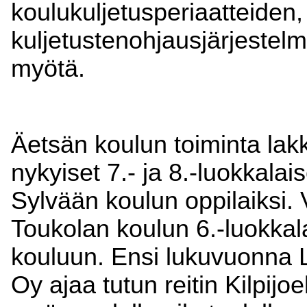
koulukuljetusperiaatteiden
kuljetustenohjausjärjestelm
myötä.
Äetsän koulun toiminta lak
nykyiset 7.- ja 8.-luokkalai
Sylvään koulun oppilaiksi. 
Toukolan koulun 6.-luokkala
kouluun. Ensi lukuvuonna L
Oy ajaa tutun reitin Kilpij