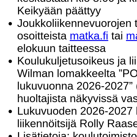
Keikyään päättyy
Joukkoliikennevuorojen t
osoitteista
matka.fi
tai
ma
elokuun taitteessa
Koulukuljetusoikeus ja lii
Wilman lomakkeelta ”PO
lukuvuonna 2026-2027” (
huoltajista näkyvissä vas
Lukuvuoden 2026-2027 ko
liikennöitsijä Rolly Raas
Lisätietoja:
koulutoimist