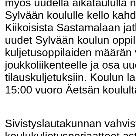
myös uudella aikataululla n
Sylvään koululle kello ka
Kiikoisista Sastamalaan ja
uudet Sylvään koulun oppil
kuljetusoppilaiden määrän v
joukkoliikenteelle ja osa uu
tilauskuljetuksiin. Koulun
15:00 vuoro Äetsän koulult
Sivistyslautakunnan vahvist