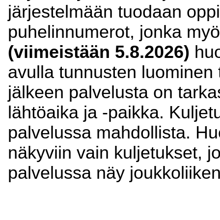
järjestelmään tuodaan oppil
puhelinnumerot, jonka my
(viimeistään 5.8.2026)
huo
avulla tunnusten luominen
jälkeen palvelusta on tarka
lähtöaika ja -paikka. Kulj
palvelussa mahdollista. Hu
näkyviin vain kuljetukset, j
palvelussa näy joukkoliiken