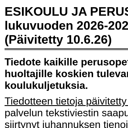
ESIKOULU JA PERUS
lukuvuoden 2026-202
(Päivitetty 10.6.26)
Tiedote kaikille perusop
huoltajille koskien tule
koulukuljetuksia.
Tiedotteen tietoja päivitett
palvelun tekstiviestin saa
siirtynyt juhannuksen tienoi