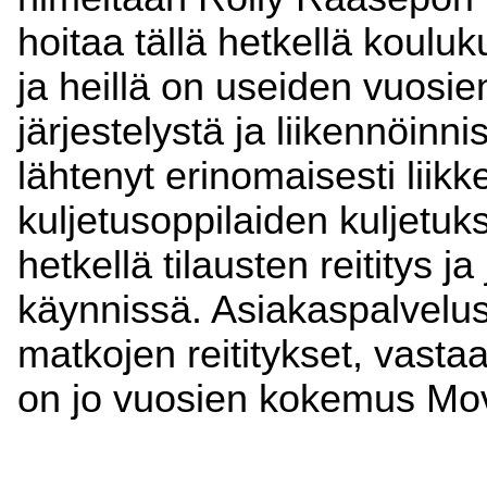
hoitaa tällä hetkellä koulu
ja heillä on useiden vuosi
järjestelystä ja liikennöinn
lähtenyt erinomaisesti liikk
kuljetusoppilaiden kuljetukse
hetkellä tilausten reititys ja
käynnissä. Asiakaspalvelust
matkojen reititykset, vastaa
on jo vuosien kokemus Movi