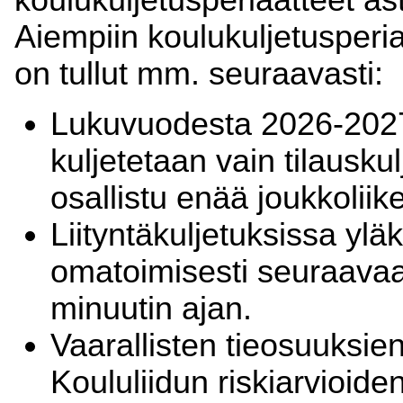
koulukuljetusperiaatteet a
Aiempiin koulukuljetusperia
on tullut mm. seuraavasti:
Lukuvuodesta 2026-2027 
kuljetetaan vain tilausku
osallistu enää joukkoliik
Liityntäkuljetuksissa yl
omatoimisesti seuraava
minuutin ajan.
Vaarallisten tieosuuksien
Koululiidun riskiarvioid