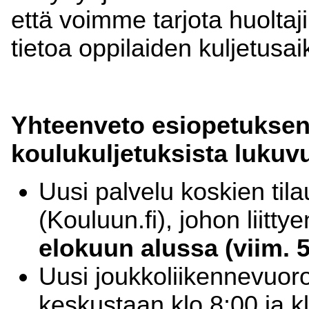
että voimme tarjota huoltaj
tietoa oppilaiden kuljetusa
Yhteenveto esiopetuksen
koulukuljetuksista lukuv
Uusi palvelu koskien tila
(Kouluun.fi), johon liittyen
elokuun alussa (viim. 5
Uusi joukkoliikennevuoro
keskustaan klo 8:00 ja k