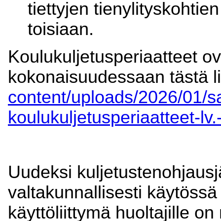
tiettyjen tienylityskohti
toisiaan.
Koulukuljetusperiaatteet ov
kokonaisuudessaan tästä li
content/uploads/2026/01/s
koulukuljetusperiaatteet-lv
Uudeksi kuljetustenohjausjä
valtakunnallisesti käytössä
käyttöliittymä huoltajille o