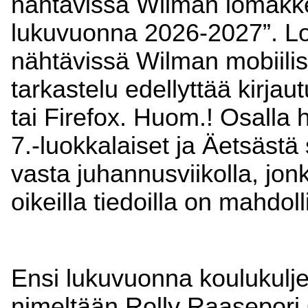
nähtävissä Wilman lomakke
lukuvuonna 2026-2027”. Lom
nähtävissä Wilman mobiili
tarkastelu edellyttää kirja
tai Firefox. Huom.! Osalla h
7.-luokkalaiset ja Äetsästä 
vasta juhannusviikolla, jo
oikeilla tiedoilla on mahdoll
Ensi lukuvuonna koulukuljet
nimeltään Rolly Raasepori 