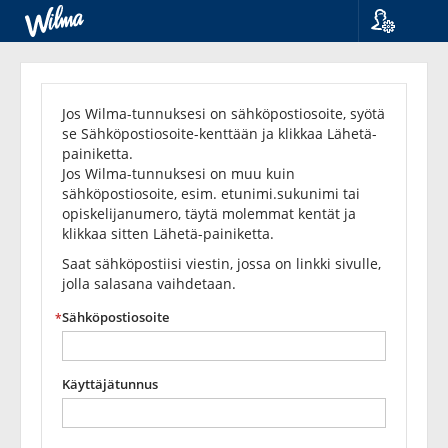
Kieli
Unohditko
Suomi
Svenska
salasanasi?
Jos Wilma-tunnuksesi on sähköpostiosoite, syötä
English
se Sähköpostiosoite-kenttään ja klikkaa Lähetä-
painiketta.
Jos Wilma-tunnuksesi on muu kuin
sähköpostiosoite, esim. etunimi.sukunimi tai
opiskelijanumero, täytä molemmat kentät ja
klikkaa sitten Lähetä-painiketta.
Saat sähköpostiisi viestin, jossa on linkki sivulle,
jolla salasana vaihdetaan.
Sähköpostiosoite
Käyttäjätunnus